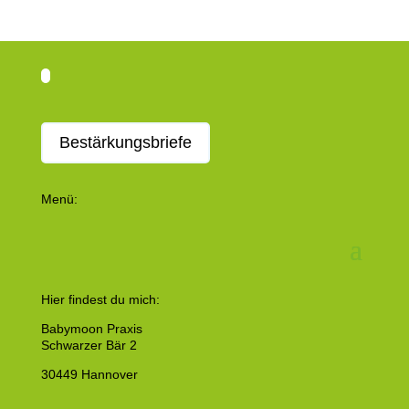
Bestärkungsbriefe
Menü:
Hier findest du mich:
Babymoon Praxis
Schwarzer Bär 2
30449 Hannover