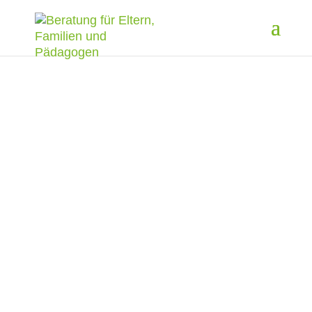
Du hast dir das
Workshop Bundle
gekauft!