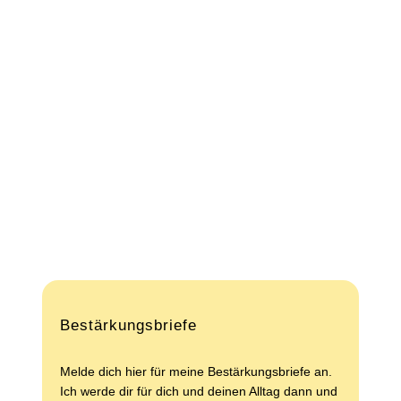
Wenn du mehr über mich erfahren
möchtest
Bestärkungsbriefe
Melde dich hier für meine Bestärkungsbriefe an.
Ich werde dir für dich und deinen Alltag dann und